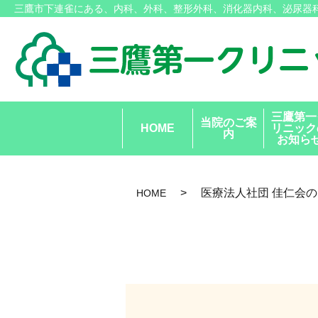
三鷹市下連雀にある、内科、外科、整形外科、消化器内科、泌尿器
三鷹第一
当院のご案
HOME
リニック
内
お知ら
医療法人社団 佳仁会の
HOME