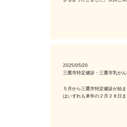
2025/05/20
三鷹市特定健診・三鷹市乳がん
５月から三鷹市特定健診が始ま
はいずれも来年の２月２８日ま