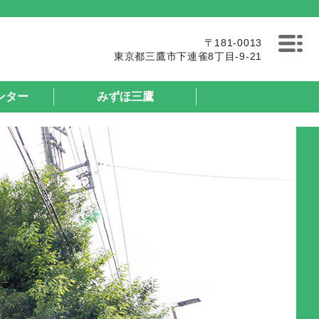
〒181-0013
東京都三鷹市下連雀8丁目-9-21
MENU
ンター
みずほ三鷹