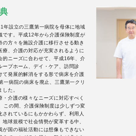
典
41年設立の三鷹第一病院を母体に地域
織です。平成12年から介護保険制度が
齢の方々を施設介護に移行させる動き
医療、介護の対応が充実されるように
会的ニーズに合わせて、平成16年、介
ループホーム、デイ・ケア、訪問診
けて発展的解消をする形で病床を介護
鷹第一病院の病床を廃止、三鷹第一クリ
ました。
療・介護の様々なニーズに対応すべく
す。この間、介護保険制度は少しずつ変
化されているにもかかわらず、利用人
。地球規模で社会情勢が変革する中、
我が国の福祉活動には想像もできない