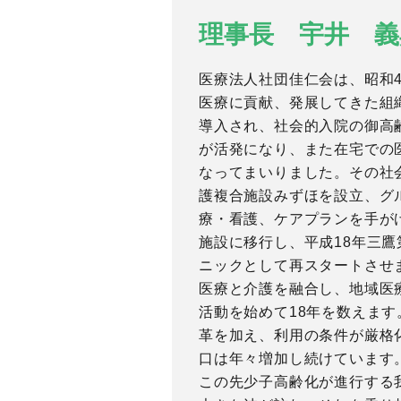
理事長 宇井 義
医療法人社団佳仁会は、昭和
医療に貢献、発展してきた組
導入され、社会的入院の御高
が活発になり、また在宅での
なってまいりました。その社
護複合施設みずほを設立、グ
療・看護、ケアプランを手が
施設に移行し、平成18年三
ニックとして再スタートさせ
医療と介護を融合し、地域医
活動を始めて18年を数えま
革を加え、利用の条件が厳格
口は年々増加し続けています
この先少子高齢化が進行する