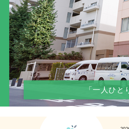
「一人ひと
202